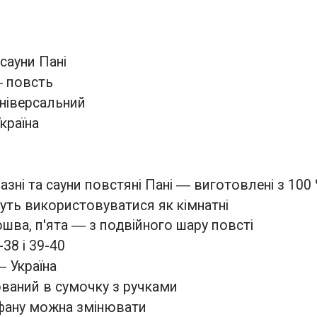
сауни Пані
― повсть
ніверсальний
країна
азні та сауни повстяні Пані ― виготовлені з 100
ть використовуватися як кімнатні
ошва, п'ята ― з подвійного шару повсті
38 і 39-40
 Україна
ований в сумочку з ручками
фану можна змінювати