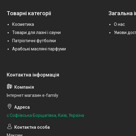
Товарні категоріі
Загальна 
Косметика
О нас
Товари для лазні і сауни
Умови дост
Патріотичні футболки
Арабські масляні парфуми
Інтернет магазин e-family
с.Софіївська Борщагівка, Київ, Україна
Максим