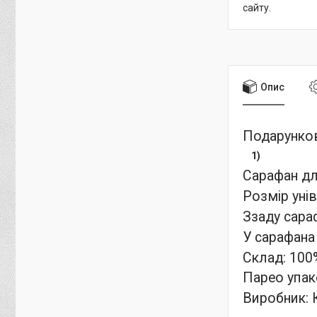
сайту.
Опис
Подарункови
1)
Сарафан дл
Розмір унів
Ззаду сараф
У сарафана
Склад: 100
Парео упак
Виробник: 