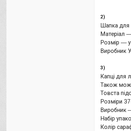
2)
Шапка для 
Матеріал 
Розмір ― у
Виробник У
3)
Капці для л
Також можу
Товста під
Розміри 37-
Виробник ―
Набір упак
Колір сара