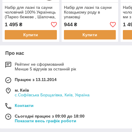
Набір для лазні та сауни
Набір для лазні та сауни
Набі
чоловічий 100% Українець
Козацькому роду в
чоло
(Парео бежеве , Шапочка,
упаковці
ми з
Тапочки 43-44) в упаковці
шапо
1 495
944
1 4
₴
₴
упак
Купити
Купити
Про нас
Рейтинг не сформований
Менше 5 відгуків за останній рік
Працює з 13.11.2014
м. Київ
с.Софіївська Борщагівка, Київ, Україна
Контакти
Сьогодні працює з 09:00 до 18:00
Показати весь графік роботи